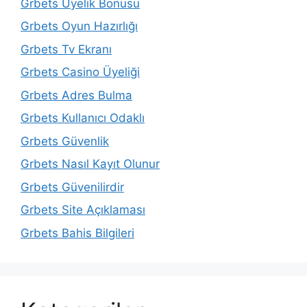
Grbets Üyelik Bonusu
Grbets Oyun Hazırlığı
Grbets Tv Ekranı
Grbets Casino Üyeliği
Grbets Adres Bulma
Grbets Kullanıcı Odaklı
Grbets Güvenlik
Grbets Nasıl Kayıt Olunur
Grbets Güvenilirdir
Grbets Site Açıklaması
Grbets Bahis Bilgileri