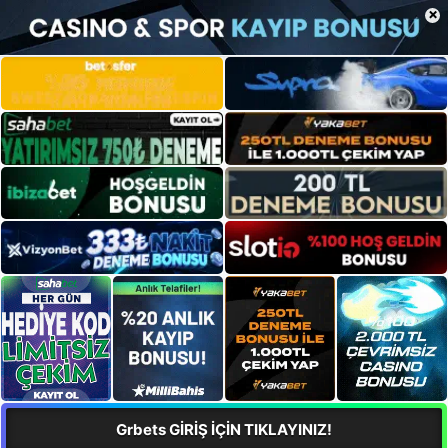
×
Grbets GİRİŞ İÇİN TIKLAYINIZ!