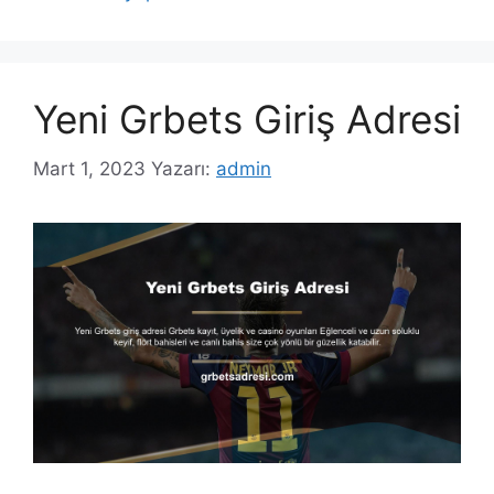
Yeni Grbets Giriş Adresi
Mart 1, 2023
Yazarı:
admin