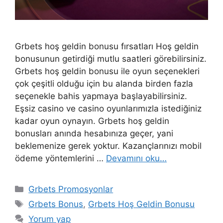
Grbets hoş geldin bonusu fırsatları Hoş geldin
bonusunun getirdiği mutlu saatleri görebilirsiniz.
Grbets hoş geldin bonusu ile oyun seçenekleri
çok çeşitli olduğu için bu alanda birden fazla
seçenekle bahis yapmaya başlayabilirsiniz.
Eşsiz casino ve casino oyunlarımızla istediğiniz
kadar oyun oynayın. Grbets hoş geldin
bonusları anında hesabınıza geçer, yani
beklemenize gerek yoktur. Kazançlarınızı mobil
ödeme yöntemlerini …
Devamını oku…
Kategoriler
Grbets Promosyonlar
Etiketler
Grbets Bonus
,
Grbets Hoş Geldin Bonusu
Yorum yap