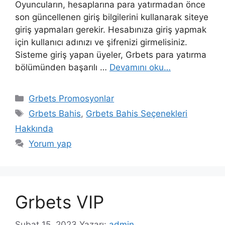
Oyuncuların, hesaplarına para yatırmadan önce
son güncellenen giriş bilgilerini kullanarak siteye
giriş yapmaları gerekir. Hesabınıza giriş yapmak
için kullanıcı adınızı ve şifrenizi girmelisiniz.
Sisteme giriş yapan üyeler, Grbets para yatırma
bölümünden başarılı …
Devamını oku…
Kategoriler
Grbets Promosyonlar
Etiketler
Grbets Bahis
,
Grbets Bahis Seçenekleri
Hakkında
Yorum yap
Grbets VIP
Şubat 15, 2023
Yazarı:
admin