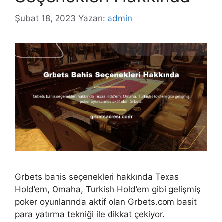
Şubat 18, 2023
Yazarı:
admin
Grbets bahis seçenekleri hakkında Texas
Hold’em, Omaha, Turkish Hold’em gibi gelişmiş
poker oyunlarında aktif olan Grbets.com basit
para yatırma tekniği ile dikkat çekiyor.