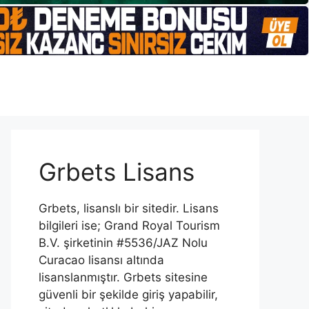
Grbets Lisans
Grbets, lisanslı bir sitedir. Lisans
bilgileri ise; Grand Royal Tourism
B.V. şirketinin #5536/JAZ Nolu
Curacao lisansı altında
lisanslanmıştır. Grbets sitesine
güvenli bir şekilde giriş yapabilir,