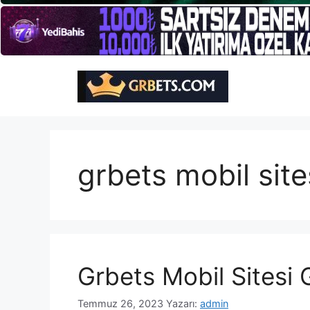
İçeriğe
atla
grbets mobil sites
Grbets Mobil Sitesi 
Temmuz 26, 2023
Yazarı:
admin