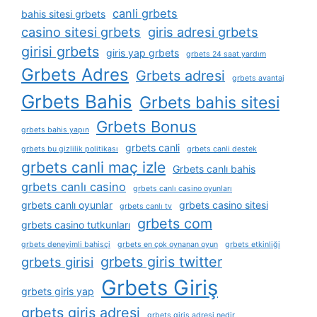
canli grbets
bahis sitesi grbets
casino sitesi grbets
giris adresi grbets
girisi grbets
giris yap grbets
grbets 24 saat yardım
Grbets Adres
Grbets adresi
grbets avantaj
Grbets Bahis
Grbets bahis sitesi
Grbets Bonus
grbets bahis yapın
grbets canli
grbets bu gizlilik politikası
grbets canli destek
grbets canli maç izle
Grbets canlı bahis
grbets canlı casino
grbets canlı casino oyunları
grbets canlı oyunlar
grbets casino sitesi
grbets canlı tv
grbets com
grbets casino tutkunları
grbets deneyimli bahisçi
grbets en çok oynanan oyun
grbets etkinliği
grbets giris twitter
grbets girisi
Grbets Giriş
grbets giris yap
grbets giriş adresi
grbets giriş adresi nedir