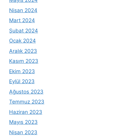
Mayıs 2024
Nisan 2024
Mart 2024
Şubat 2024
Ocak 2024
Aralık 2023
Kasım 2023
Ekim 2023
Eylül 2023
Ağustos 2023
Temmuz 2023
Haziran 2023
Mayıs 2023
Nisan 2023