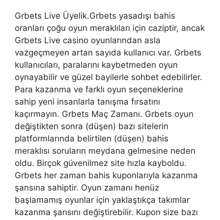
Grbets Live Üyelik.Grbets yasadışı bahis
oranları çoğu oyun meraklıları için caziptir, ancak
Grbets Live casino oyunlarından asla
vazgeçmeyen artan sayıda kullanıcı var. Grbets
kullanıcıları, paralarını kaybetmeden oyun
oynayabilir ve güzel bayilerle sohbet edebilirler.
Para kazanma ve farklı oyun seçeneklerine
sahip yeni insanlarla tanışma fırsatını
kaçırmayın. Grbets Maç Zamanı. Grbets oyun
değiştikten sonra (düşen) bazı sitelerin
platformlarında belirtilen (düşen) bahis
meraklısı soruların meydana gelmesine neden
oldu. Birçok güvenilmez site hızla kayboldu.
Grbets her zaman bahis kuponlarıyla kazanma
şansına sahiptir. Oyun zamanı henüz
başlamamış oyunlar için yaklaştıkça takımlar
kazanma şansını değiştirebilir. Kupon size bazı