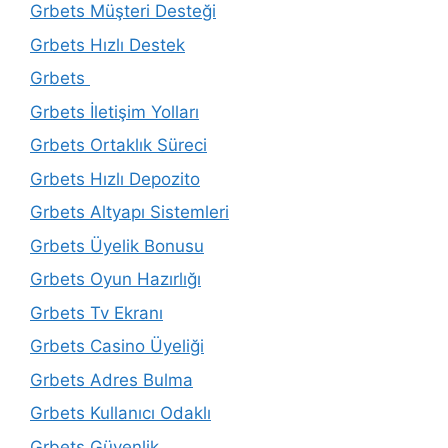
Grbets Müşteri Desteği
Grbets Hızlı Destek
Grbets
Grbets İletişim Yolları
Grbets Ortaklık Süreci
Grbets Hızlı Depozito
Grbets Altyapı Sistemleri
Grbets Üyelik Bonusu
Grbets Oyun Hazırlığı
Grbets Tv Ekranı
Grbets Casino Üyeliği
Grbets Adres Bulma
Grbets Kullanıcı Odaklı
Grbets Güvenlik