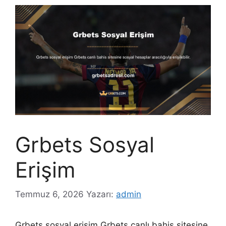
Grbets Sosyal
Erişim
Temmuz 6, 2026
Yazarı:
admin
Grbets sosyal erişim Grbets canlı bahis sitesine