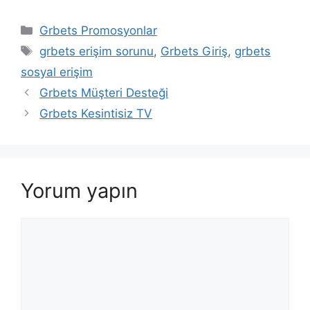
Kategoriler
Grbets Promosyonlar
Etiketler
grbets erişim sorunu
,
Grbets Giriş
,
grbets
sosyal erişim
Grbets Müşteri Desteği
Grbets Kesintisiz TV
Yorum yapın
Yorum