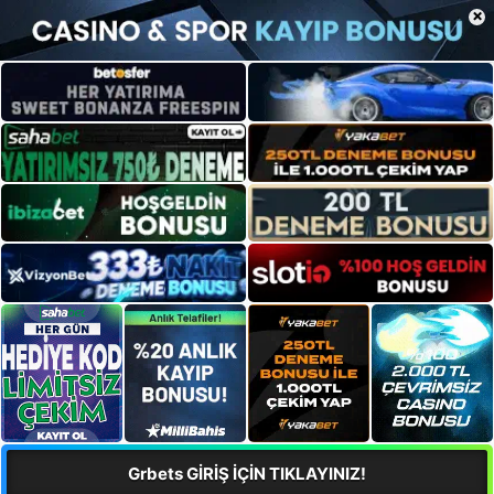
×
Grbets GİRİŞ İÇİN TIKLAYINIZ!