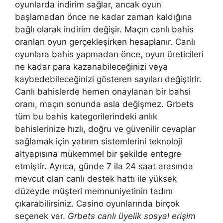
oyunlarda indirim sağlar, ancak oyun
başlamadan önce ne kadar zaman kaldığına
bağlı olarak indirim değişir. Maçın canlı bahis
oranları oyun gerçekleşirken hesaplanır. Canlı
oyunlara bahis yapmadan önce, oyun üreticileri
ne kadar para kazanabileceğinizi veya
kaybedebileceğinizi gösteren sayıları değiştirir.
Canlı bahislerde hemen onaylanan bir bahsi
oranı, maçın sonunda asla değişmez. Grbets
tüm bu bahis kategorilerindeki anlık
bahislerinize hızlı, doğru ve güvenilir cevaplar
sağlamak için yatırım sistemlerini teknoloji
altyapısına mükemmel bir şekilde entegre
etmiştir. Ayrıca, günde 7 ila 24 saat arasında
mevcut olan canlı destek hattı ile yüksek
düzeyde müşteri memnuniyetinin tadını
çıkarabilirsiniz. Casino oyunlarında birçok
seçenek var.
Grbets canlı üyelik sosyal erişim