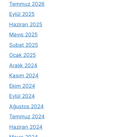
Temmuz 2026
Eylül 2025
Haziran 2025
Mayıs 2025
Şubat 2025
Ocak 2025
Aralık 2024
Kasım 2024
Ekim 2024
Eylül 2024
Ağustos 2024
Temmuz 2024
Haziran 2024