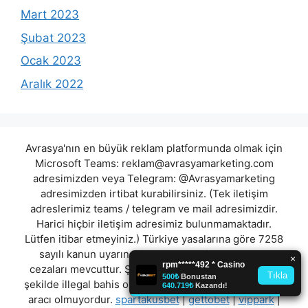
Mart 2023
Şubat 2023
Ocak 2023
Aralık 2022
Avrasya'nın en büyük reklam platformunda olmak için
Microsoft Teams:
reklam@avrasyamarketing.com
adresimizden veya Telegram: @Avrasyamarketing
adresimizden irtibat kurabilirsiniz. (Tek iletişim
adreslerimiz teams / telegram ve mail adresimizdir.
Harici hiçbir iletişim adresimiz bulunmamaktadır.
Lütfen itibar etmeyiniz.) Türkiye yasalarına göre 7258
sayılı kanun uyarınca yasa dışı bahis oynamanın
cezaları mevcuttur. Şu an bulunduğunuz site hiç bir
şekilde illegal bahis oyunları oynatmıyor ve oynamaya
aracı olmuyordur.
spartakusbet
|
gettobet
|
vippark
|