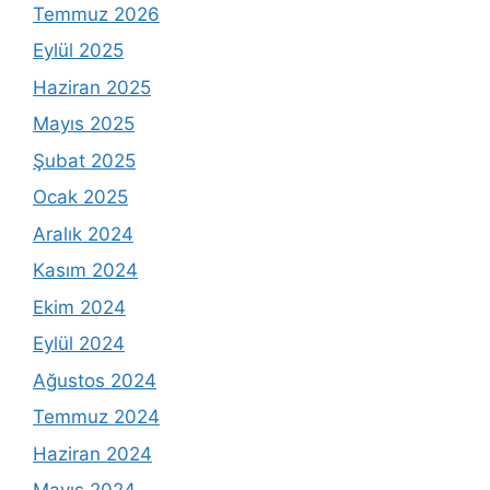
Temmuz 2026
Eylül 2025
Haziran 2025
Mayıs 2025
Şubat 2025
Ocak 2025
Aralık 2024
Kasım 2024
Ekim 2024
Eylül 2024
Ağustos 2024
Temmuz 2024
Haziran 2024