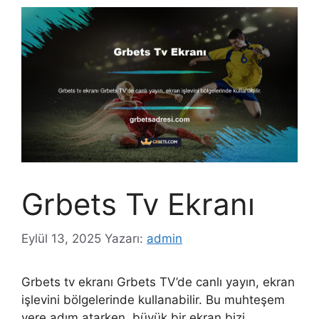
Grbets Tv Ekranı
Eylül 13, 2025
Yazarı:
admin
Grbets tv ekranı Grbets TV’de canlı yayın, ekran
işlevini bölgelerinde kullanabilir. Bu muhteşem
yere adım atarken, büyük bir ekran bizi