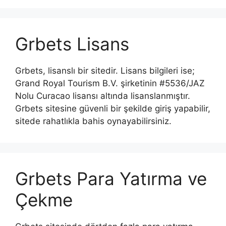
Grbets Lisans
Grbets, lisanslı bir sitedir. Lisans bilgileri ise;
Grand Royal Tourism B.V. şirketinin #5536/JAZ
Nolu Curacao lisansı altında lisanslanmıştır.
Grbets sitesine güvenli bir şekilde giriş yapabilir,
sitede rahatlıkla bahis oynayabilirsiniz.
Grbets Para Yatırma ve
Çekme