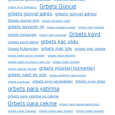
Grbets Güncel
grbets giriş bağlantısı
grbets güncel adres
grbets güncel adresi
Grbets güncel giriş
grbets güvenilir i̇şlem
grbets güvenlir mi
grbets hesabını kapat
grbets hızlı i̇şlemler
Grbets kayıt
grbets instagram
grbets i̇dari personel
grbets kaç oldu
grbets kayıt i̇şlemi
grbets maç izle
Grbets Kullanıcıları
grbets maç izleme
grbets mobil erişim i̇şlemleri
grbets mobil etkinliği
grbets mobil oyunlarını canlı i̇zle
grbets mobil sistemi
grbets müşteri hizmetleri
grbets müşteri hizmet
grbets nasil bir site
grbets ortaklığı nasıl kurulur
grbets oyun seçenekleri
Grbets oyun sitesi
grbets oyuncular
grbets para yatirma
grbets para yatırma ve çekme
Grbets para çekme
grbets para çekme depozitosu
grbets poker masaları
grbets poker nasıl oynanır
grbets poker oyunları