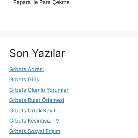
- Papara ile Para Çekme
Son Yazılar
Grbets Adresi
Grbets Giriş
Grbets Olumlu Yorumlar
Grbets Rulet Ödemesi
Grbets Ortak Kayıt
Grbets Kesintisiz TV
Grbets Sosyal Erişim