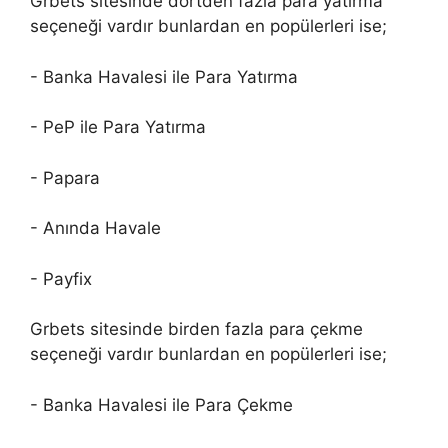
Grbets sitesinde dörtden fazla para yatırma
seçeneği vardır bunlardan en popülerleri ise;
- Banka Havalesi ile Para Yatırma
- PeP ile Para Yatırma
- Papara
- Anında Havale
- Payfix
Grbets sitesinde birden fazla para çekme
seçeneği vardır bunlardan en popülerleri ise;
- Banka Havalesi ile Para Çekme