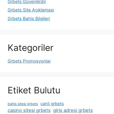
Grbets Güvenilirdir
Grbets Site Açıklaması
Grbets Bahis Bilgileri
Kategoriler
Grbets Promosyonlar
Etiket Bulutu
canli grbets
bahis sitesi grbets
casino sitesi grbets
giris adresi grbets