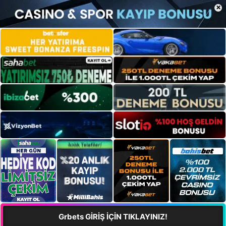
×
Grbets GİRİŞ İÇİN TIKLAYINIZ!