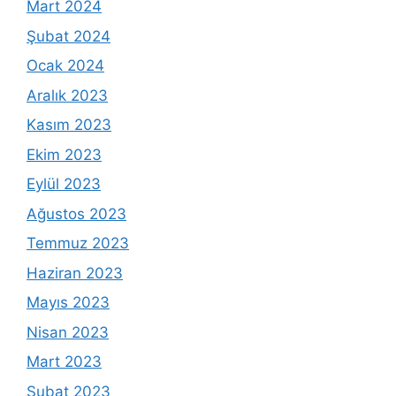
Mart 2024
Şubat 2024
Ocak 2024
Aralık 2023
Kasım 2023
Ekim 2023
Eylül 2023
Ağustos 2023
Temmuz 2023
Haziran 2023
Mayıs 2023
Nisan 2023
Mart 2023
Şubat 2023