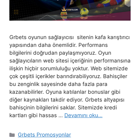
Grbets oyunun sağlayıcısı sitenin kafa karıştırıcı
yapısından daha önemlidir. Performans
bilgilerini doğrudan paylaşmıyoruz. Oyun
sağlayıcıların web sitesi içeriğinin performansına
ilişkin hiçbir sorumluluğu yoktur. Web sitemizde
çok çeşitli içerikler barındırabiliyoruz. Bahisçiler
bu zenginlik sayesinde daha fazla para
kazanabilirler. Oyuna katılanlar bonuslar gibi
diğer kaynakları takdir ediyor. Grbets altyapısı
bahisçinin bilgilerini saklar. Sitemizde kredi
kartları gibi hassas …
Devamını oku…
Kategoriler
Grbets Promosyonlar