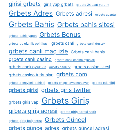
girisi grbets
giris yap grbets
grbets 24 saat yardım
Grbets Adres
Grbets adresi
grbets avantaj
Grbets Bahis
Grbets bahis sitesi
Grbets Bonus
grbets bahis yapın
grbets canli
grbets bu gizlilik politikası
grbets canli destek
grbets canli maç izle
Grbets canlı bahis
grbets canlı casino
grbets canlı casino oyunları
grbets canlı oyunlar
grbets casino sitesi
grbets canlı tv
grbets com
grbets casino tutkunları
grbets deneyimli bahisçi
grbets en çok oynanan oyun
grbets etkinliği
grbets giris twitter
grbets girisi
Grbets Giriş
grbets giris yap
grbets giriş adresi
grbets giriş adresi nedir
Grbets Güncel
grbets giriş bağlantısı
grbets güncel adres
grbets güncel adresi