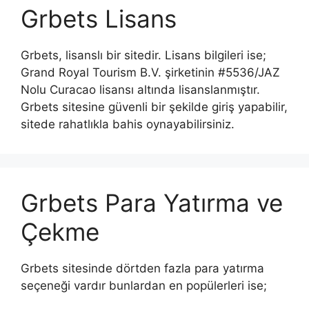
Grbets Lisans
Grbets, lisanslı bir sitedir. Lisans bilgileri ise;
Grand Royal Tourism B.V. şirketinin #5536/JAZ
Nolu Curacao lisansı altında lisanslanmıştır.
Grbets sitesine güvenli bir şekilde giriş yapabilir,
sitede rahatlıkla bahis oynayabilirsiniz.
Grbets Para Yatırma ve
Çekme
Grbets sitesinde dörtden fazla para yatırma
seçeneği vardır bunlardan en popülerleri ise;