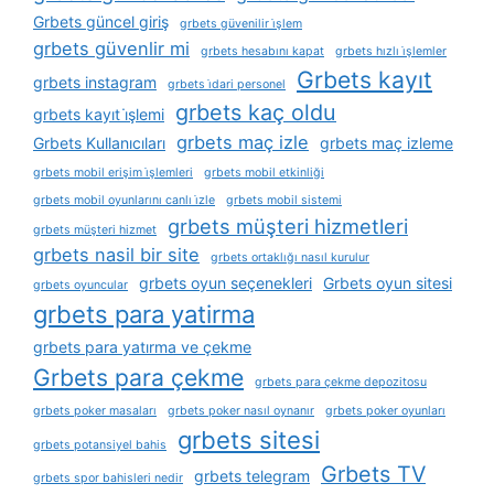
Grbets güncel giriş
grbets güvenilir i̇şlem
grbets güvenlir mi
grbets hesabını kapat
grbets hızlı i̇şlemler
Grbets kayıt
grbets instagram
grbets i̇dari personel
grbets kaç oldu
grbets kayıt i̇şlemi
grbets maç izle
Grbets Kullanıcıları
grbets maç izleme
grbets mobil erişim i̇şlemleri
grbets mobil etkinliği
grbets mobil oyunlarını canlı i̇zle
grbets mobil sistemi
grbets müşteri hizmetleri
grbets müşteri hizmet
grbets nasil bir site
grbets ortaklığı nasıl kurulur
grbets oyun seçenekleri
Grbets oyun sitesi
grbets oyuncular
grbets para yatirma
grbets para yatırma ve çekme
Grbets para çekme
grbets para çekme depozitosu
grbets poker masaları
grbets poker nasıl oynanır
grbets poker oyunları
grbets sitesi
grbets potansiyel bahis
Grbets TV
grbets telegram
grbets spor bahisleri nedir