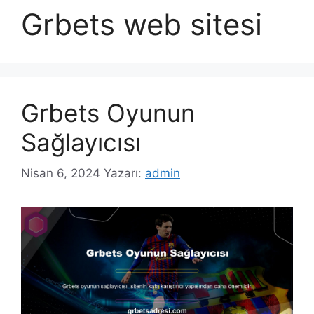
Grbets web sitesi
Grbets Oyunun
Sağlayıcısı
Nisan 6, 2024
Yazarı:
admin