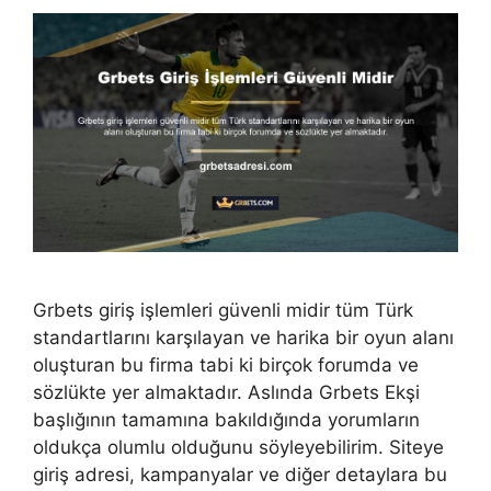
Grbets giriş işlemleri güvenli midir tüm Türk
standartlarını karşılayan ve harika bir oyun alanı
oluşturan bu firma tabi ki birçok forumda ve
sözlükte yer almaktadır. Aslında Grbets Ekşi
başlığının tamamına bakıldığında yorumların
oldukça olumlu olduğunu söyleyebilirim. Siteye
giriş adresi, kampanyalar ve diğer detaylara bu