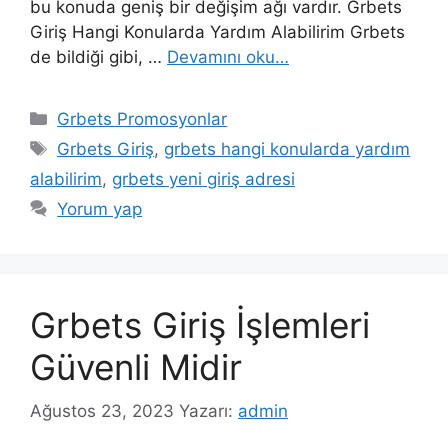
bu konuda geniş bir değişim ağı vardır. Grbets
Giriş Hangi Konularda Yardım Alabilirim Grbets
de bildiği gibi, …
Devamını oku…
Kategoriler
Grbets Promosyonlar
Etiketler
Grbets Giriş
,
grbets hangi konularda yardım
alabilirim
,
grbets yeni giriş adresi
Yorum yap
Grbets Giriş İşlemleri
Güvenli Midir
Ağustos 23, 2023
Yazarı:
admin