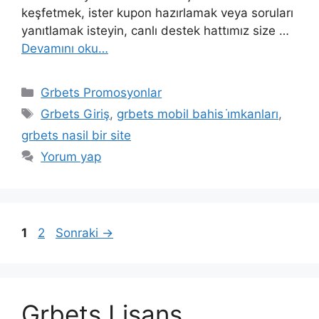
keşfetmek, ister kupon hazırlamak veya soruları
yanıtlamak isteyin, canlı destek hattımız size …
Devamını oku…
Kategoriler
Grbets Promosyonlar
Etiketler
Grbets Giriş
,
grbets mobil bahis i̇mkanları
,
grbets nasil bir site
Yorum yap
Sayfa
Sayfa
1
2
Sonraki
→
Grbets Lisans