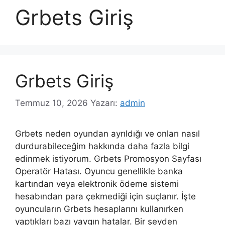
Grbets Giriş
Grbets Giriş
Temmuz 10, 2026
Yazarı:
admin
Grbets neden oyundan ayrıldığı ve onları nasıl
durdurabileceğim hakkında daha fazla bilgi
edinmek istiyorum. Grbets Promosyon Sayfası
Operatör Hatası. Oyuncu genellikle banka
kartından veya elektronik ödeme sistemi
hesabından para çekmediği için suçlanır. İşte
oyuncuların Grbets hesaplarını kullanırken
yaptıkları bazı yaygın hatalar. Bir şeyden