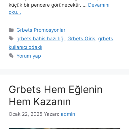
küçük bir pencere görünecektir. …
Devamını
oku…
Kategoriler
Grbets Promosyonlar
Etiketler
grbets bahis hazırlığı
,
Grbets Giriş
,
grbets
kullanıcı odaklı
Yorum yap
Grbets Hem Eğlenin
Hem Kazanın
Ocak 22, 2025
Yazarı:
admin