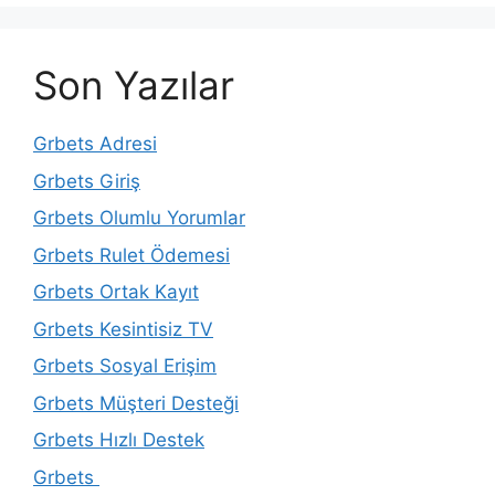
Son Yazılar
Grbets Adresi
Grbets Giriş
Grbets Olumlu Yorumlar
Grbets Rulet Ödemesi
Grbets Ortak Kayıt
Grbets Kesintisiz TV
Grbets Sosyal Erişim
Grbets Müşteri Desteği
Grbets Hızlı Destek
Grbets