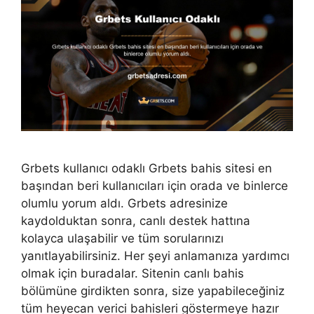
Grbets kullanıcı odaklı Grbets bahis sitesi en
başından beri kullanıcıları için orada ve binlerce
olumlu yorum aldı. Grbets adresinize
kaydolduktan sonra, canlı destek hattına
kolayca ulaşabilir ve tüm sorularınızı
yanıtlayabilirsiniz. Her şeyi anlamanıza yardımcı
olmak için buradalar. Sitenin canlı bahis
bölümüne girdikten sonra, size yapabileceğiniz
tüm heyecan verici bahisleri göstermeye hazır