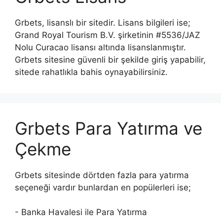
Grbets, lisanslı bir sitedir. Lisans bilgileri ise;
Grand Royal Tourism B.V. şirketinin #5536/JAZ
Nolu Curacao lisansı altında lisanslanmıştır.
Grbets sitesine güvenli bir şekilde giriş yapabilir,
sitede rahatlıkla bahis oynayabilirsiniz.
Grbets Para Yatırma ve
Çekme
Grbets sitesinde dörtden fazla para yatırma
seçeneği vardır bunlardan en popülerleri ise;
- Banka Havalesi ile Para Yatırma