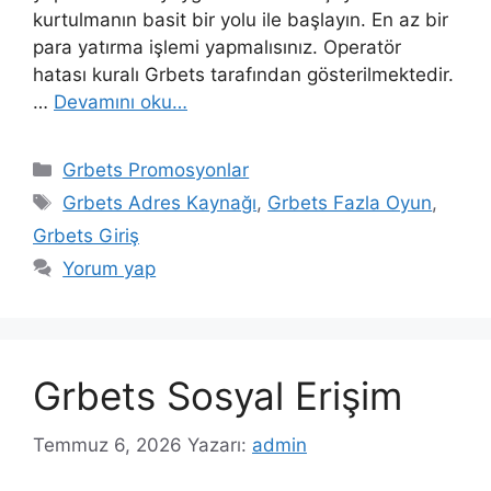
kurtulmanın basit bir yolu ile başlayın. En az bir
para yatırma işlemi yapmalısınız. Operatör
hatası kuralı Grbets tarafından gösterilmektedir.
…
Devamını oku…
Kategoriler
Grbets Promosyonlar
Etiketler
Grbets Adres Kaynağı
,
Grbets Fazla Oyun
,
Grbets Giriş
Yorum yap
Grbets Sosyal Erişim
Temmuz 6, 2026
Yazarı:
admin