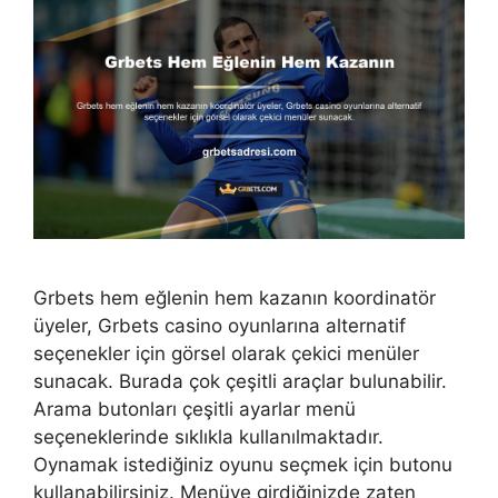
Grbets hem eğlenin hem kazanın koordinatör
üyeler, Grbets casino oyunlarına alternatif
seçenekler için görsel olarak çekici menüler
sunacak. Burada çok çeşitli araçlar bulunabilir.
Arama butonları çeşitli ayarlar menü
seçeneklerinde sıklıkla kullanılmaktadır.
Oynamak istediğiniz oyunu seçmek için butonu
kullanabilirsiniz. Menüye girdiğinizde zaten