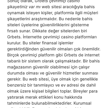
Sonuç olarak,
Grbets çevrimiçi casino
şikayetiniz var mı
web sitesi aracılığıyla bahis
oynamak isteyen kişiler, platformla ilgili müşteri
şikayetlerini araştırmalıdır. Bu nedenle bahis
siteleri üyelerine güvenilirliklerini gösterme
fırsatı sunar. Dikkate değer sitelerden biri
Grbets. İnternette çevrimiçi casino platformları
kurulur. Bu siteler finansal işlemler
gerektirdiğinden güvenilir olmaları çok önemlidir.
Birçok çevrimiçi platform gibi Grbets de internet
tabanlı bir sistem olarak çalışmaktadır. Bir bahis
mağazasının güvenilir olabilmesi için çalışır
durumda olması ve güvenilir hizmetler sunması
gerekir. Bu web sitesi, üye olmak için genellikle
benzersiz bir tanımlayıcı ve ev adresi de dahil
olmak üzere kişisel bilgileri toplar. Bireyler para
yatırarak merak ettikleri konu hakkında
tahminlerde bulunabilmektedirler. Kurumsal