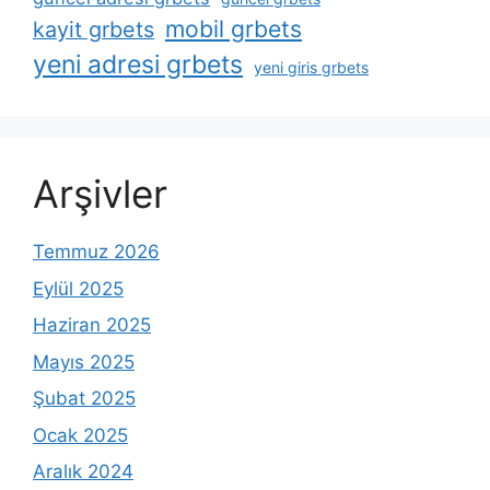
mobil grbets
kayit grbets
yeni adresi grbets
yeni giris grbets
Arşivler
Temmuz 2026
Eylül 2025
Haziran 2025
Mayıs 2025
Şubat 2025
Ocak 2025
Aralık 2024