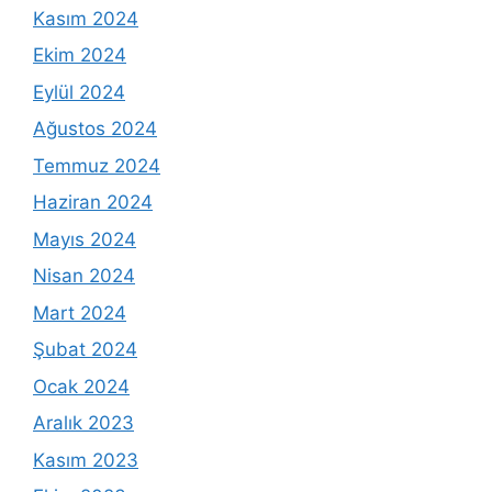
Kasım 2024
Ekim 2024
Eylül 2024
Ağustos 2024
Temmuz 2024
Haziran 2024
Mayıs 2024
Nisan 2024
Mart 2024
Şubat 2024
Ocak 2024
Aralık 2023
Kasım 2023