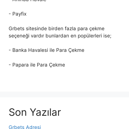
- Payfix
Grbets sitesinde birden fazla para çekme
seçeneği vardır bunlardan en popülerleri ise;
- Banka Havalesi ile Para Çekme
- Papara ile Para Çekme
Son Yazılar
Grbets Adresi