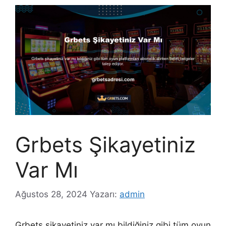
Grbets Şikayetiniz
Var Mı
Ağustos 28, 2024
Yazarı:
admin
Grbets şikayetiniz var mı bildiğiniz gibi tüm oyun