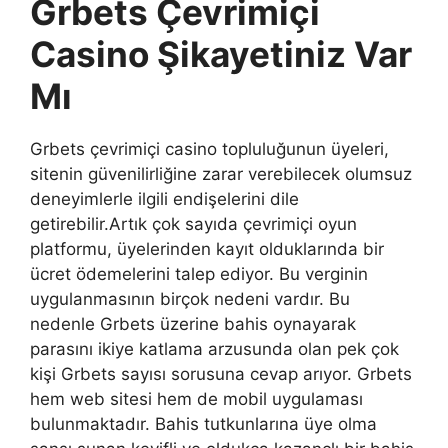
Grbets Çevrimiçi
Casino Şikayetiniz Var
Mı
Grbets çevrimiçi casino topluluğunun üyeleri,
sitenin güvenilirliğine zarar verebilecek olumsuz
deneyimlerle ilgili endişelerini dile
getirebilir.Artık çok sayıda çevrimiçi oyun
platformu, üyelerinden kayıt olduklarında bir
ücret ödemelerini talep ediyor. Bu verginin
uygulanmasının birçok nedeni vardır. Bu
nedenle Grbets üzerine bahis oynayarak
parasını ikiye katlama arzusunda olan pek çok
kişi Grbets sayısı sorusuna cevap arıyor. Grbets
hem web sitesi hem de mobil uygulaması
bulunmaktadır. Bahis tutkunlarına üye olma