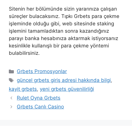
Sitenin her bölümünde sizin yararınıza çalışan
süreçler bulacaksınız. Tıpkı Grbets para çekme
işleminde olduğu gibi, web sitesinde staking
işlemini tamamladıktan sonra kazandığınız
parayı banka hesabınıza aktarmak istiyorsanız
kesinlikle kullanışlı bir para çekme yöntemi
bulabilirsiniz.
Kategoriler
Grbets Promosyonlar
Etiketler
güncel grbets giriş adresi hakkında bilgi
,
kayit grbets
,
yeni grbets güvenilirliği
Rulet Oyna Grbets
Grbets Canlı Casino