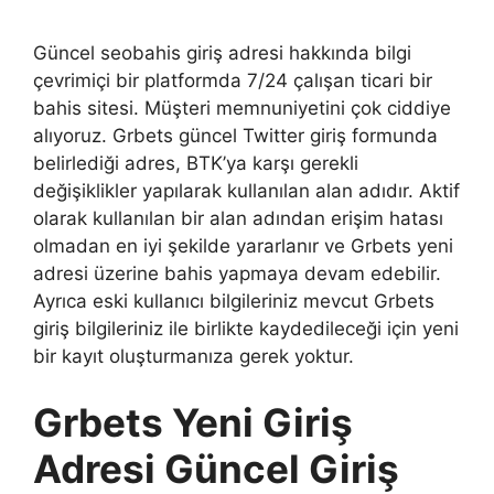
Güncel seobahis giriş adresi hakkında bilgi
çevrimiçi bir platformda 7/24 çalışan ticari bir
bahis sitesi. Müşteri memnuniyetini çok ciddiye
alıyoruz. Grbets güncel Twitter giriş formunda
belirlediği adres, BTK’ya karşı gerekli
değişiklikler yapılarak kullanılan alan adıdır. Aktif
olarak kullanılan bir alan adından erişim hatası
olmadan en iyi şekilde yararlanır ve Grbets yeni
adresi üzerine bahis yapmaya devam edebilir.
Ayrıca eski kullanıcı bilgileriniz mevcut Grbets
giriş bilgileriniz ile birlikte kaydedileceği için yeni
bir kayıt oluşturmanıza gerek yoktur.
Grbets Yeni Giriş
Adresi Güncel Giriş