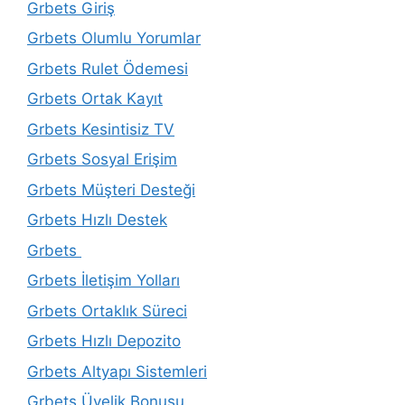
Grbets Giriş
Grbets Olumlu Yorumlar
Grbets Rulet Ödemesi
Grbets Ortak Kayıt
Grbets Kesintisiz TV
Grbets Sosyal Erişim
Grbets Müşteri Desteği
Grbets Hızlı Destek
Grbets
Grbets İletişim Yolları
Grbets Ortaklık Süreci
Grbets Hızlı Depozito
Grbets Altyapı Sistemleri
Grbets Üyelik Bonusu