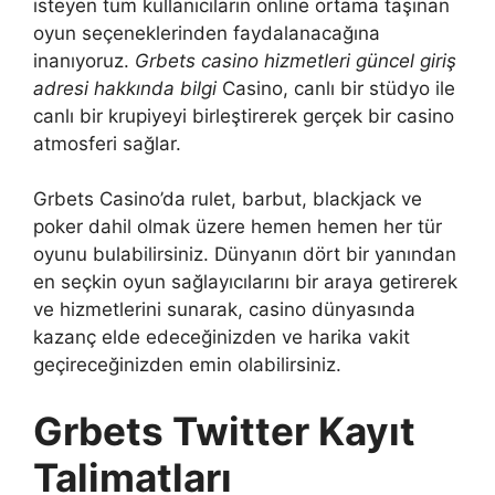
isteyen tüm kullanıcıların online ortama taşınan
oyun seçeneklerinden faydalanacağına
inanıyoruz.
Grbets casino hizmetleri güncel giriş
adresi hakkında bilgi
Casino, canlı bir stüdyo ile
canlı bir krupiyeyi birleştirerek gerçek bir casino
atmosferi sağlar.
Grbets Casino’da rulet, barbut, blackjack ve
poker dahil olmak üzere hemen hemen her tür
oyunu bulabilirsiniz. Dünyanın dört bir yanından
en seçkin oyun sağlayıcılarını bir araya getirerek
ve hizmetlerini sunarak, casino dünyasında
kazanç elde edeceğinizden ve harika vakit
geçireceğinizden emin olabilirsiniz.
Grbets Twitter Kayıt
Talimatları