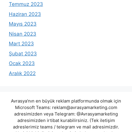
Temmuz 2023
Haziran 2023
Mayıs 2023
Nisan 2023
Mart 2023
Şubat 2023
Ocak 2023
Aralık 2022
Avrasya'nın en büyük reklam platformunda olmak için
Microsoft Teams:
reklam@avrasyamarketing.com
adresimizden veya Telegram: @Avrasyamarketing
adresimizden irtibat kurabilirsiniz. (Tek iletişim
adreslerimiz teams / telegram ve mail adresimizdir.