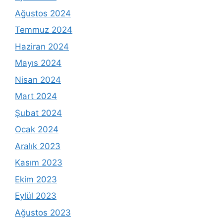
Ağustos 2024
Temmuz 2024
Haziran 2024
Mayıs 2024
Nisan 2024
Mart 2024
Şubat 2024
Ocak 2024
Aralık 2023
Kasım 2023
Ekim 2023
Eylül 2023
Ağustos 2023