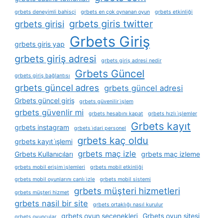
grbets deneyimli bahisçi
grbets en çok oynanan oyun
grbets etkinliği
grbets giris twitter
grbets girisi
Grbets Giriş
grbets giris yap
grbets giriş adresi
grbets giriş adresi nedir
Grbets Güncel
grbets giriş bağlantısı
grbets güncel adres
grbets güncel adresi
Grbets güncel giriş
grbets güvenilir i̇şlem
grbets güvenlir mi
grbets hesabını kapat
grbets hızlı i̇şlemler
Grbets kayıt
grbets instagram
grbets i̇dari personel
grbets kaç oldu
grbets kayıt i̇şlemi
grbets maç izle
Grbets Kullanıcıları
grbets maç izleme
grbets mobil erişim i̇şlemleri
grbets mobil etkinliği
grbets mobil oyunlarını canlı i̇zle
grbets mobil sistemi
grbets müşteri hizmetleri
grbets müşteri hizmet
grbets nasil bir site
grbets ortaklığı nasıl kurulur
grbets oyun seçenekleri
Grbets oyun sitesi
grbets oyuncular