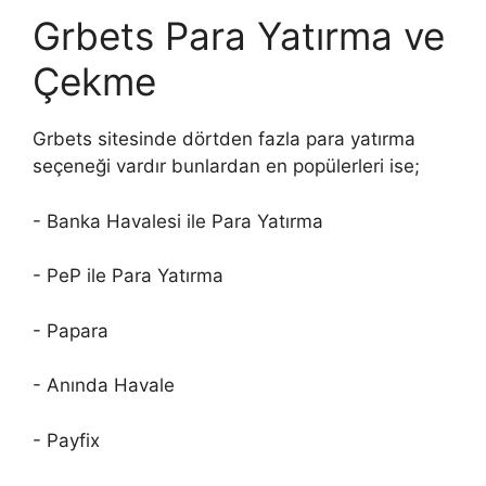
Grbets Para Yatırma ve
Çekme
Grbets sitesinde dörtden fazla para yatırma
seçeneği vardır bunlardan en popülerleri ise;
- Banka Havalesi ile Para Yatırma
- PeP ile Para Yatırma
- Papara
- Anında Havale
- Payfix