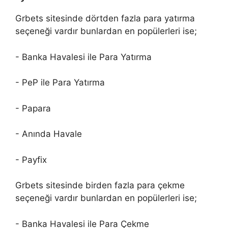
Grbets sitesinde dörtden fazla para yatırma
seçeneği vardır bunlardan en popülerleri ise;
- Banka Havalesi ile Para Yatırma
- PeP ile Para Yatırma
- Papara
- Anında Havale
- Payfix
Grbets sitesinde birden fazla para çekme
seçeneği vardır bunlardan en popülerleri ise;
- Banka Havalesi ile Para Çekme