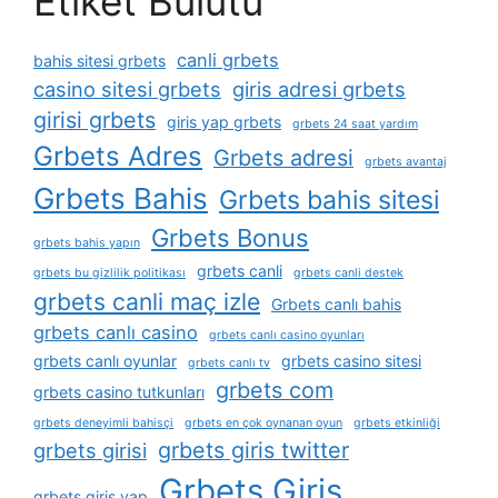
Etiket Bulutu
canli grbets
bahis sitesi grbets
casino sitesi grbets
giris adresi grbets
girisi grbets
giris yap grbets
grbets 24 saat yardım
Grbets Adres
Grbets adresi
grbets avantaj
Grbets Bahis
Grbets bahis sitesi
Grbets Bonus
grbets bahis yapın
grbets canli
grbets bu gizlilik politikası
grbets canli destek
grbets canli maç izle
Grbets canlı bahis
grbets canlı casino
grbets canlı casino oyunları
grbets canlı oyunlar
grbets casino sitesi
grbets canlı tv
grbets com
grbets casino tutkunları
grbets deneyimli bahisçi
grbets en çok oynanan oyun
grbets etkinliği
grbets giris twitter
grbets girisi
Grbets Giriş
grbets giris yap