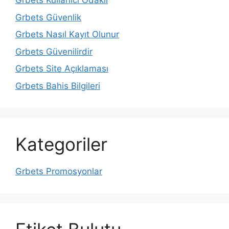
Grbets Kullanıcı Odaklı
Grbets Güvenlik
Grbets Nasıl Kayıt Olunur
Grbets Güvenilirdir
Grbets Site Açıklaması
Grbets Bahis Bilgileri
Kategoriler
Grbets Promosyonlar