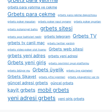
grbets para yatırma ve çekme
Grbets para çekme
grbets para çekme depozitosu
grbets poker masaları
grbets poker nasıl oynanır
grbets poker oyunları
grbets sitesi
grbets potansiyel bahis
Grbets TV
grbets telegram
grbets spor bahisleri nedir
grbets tv canli maç
grbets twitter yardım
Grbets web sitesi
grbets video poker slot lisansı
grbets yeni adres
grbets yeni adresi
Grbets yeni giriş
grbets çevrimiçi oyun platformu
Grbets üyelik
grbets ödüyor mu
grbets üye şüpheleri
Grbets Şikayet
grbets şifre i̇şlemleri
grbets şikayetiniz var mı
güncel adresi grbets
güncel grbets
mobil grbets
kayit grbets
yeni adresi grbets
yeni giris grbets