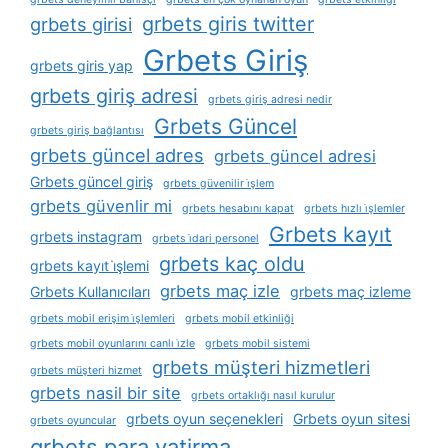
grbets giris twitter
grbets girisi
Grbets Giriş
grbets giris yap
grbets giriş adresi
grbets giriş adresi nedir
Grbets Güncel
grbets giriş bağlantısı
grbets güncel adres
grbets güncel adresi
Grbets güncel giriş
grbets güvenilir i̇şlem
grbets güvenlir mi
grbets hesabını kapat
grbets hızlı i̇şlemler
Grbets kayıt
grbets instagram
grbets i̇dari personel
grbets kaç oldu
grbets kayıt i̇şlemi
grbets maç izle
Grbets Kullanıcıları
grbets maç izleme
grbets mobil erişim i̇şlemleri
grbets mobil etkinliği
grbets mobil oyunlarını canlı i̇zle
grbets mobil sistemi
grbets müşteri hizmetleri
grbets müşteri hizmet
grbets nasil bir site
grbets ortaklığı nasıl kurulur
grbets oyun seçenekleri
Grbets oyun sitesi
grbets oyuncular
grbets para yatirma