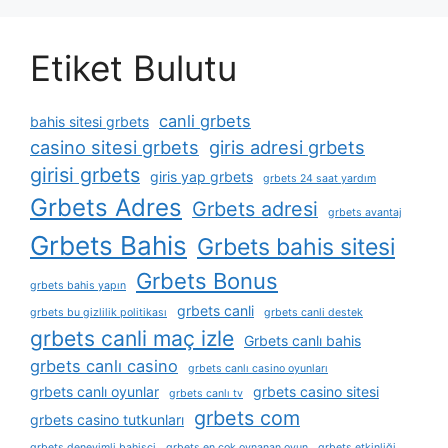
Etiket Bulutu
canli grbets
bahis sitesi grbets
casino sitesi grbets
giris adresi grbets
girisi grbets
giris yap grbets
grbets 24 saat yardım
Grbets Adres
Grbets adresi
grbets avantaj
Grbets Bahis
Grbets bahis sitesi
Grbets Bonus
grbets bahis yapın
grbets canli
grbets bu gizlilik politikası
grbets canli destek
grbets canli maç izle
Grbets canlı bahis
grbets canlı casino
grbets canlı casino oyunları
grbets canlı oyunlar
grbets casino sitesi
grbets canlı tv
grbets com
grbets casino tutkunları
grbets deneyimli bahisçi
grbets en çok oynanan oyun
grbets etkinliği