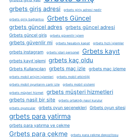
grbets giriş adresi
grbets giriş adresi nedir
Grbets Güncel
grbets giriş bağlantısı
grbets güncel adres
grbets güncel adresi
Grbets güncel giriş
grbets güvenilir i̇şlem
grbets güvenlir mi
grbets hesabını kapat
grbets hızlı i̇şlemler
Grbets kayıt
grbets instagram
grbets i̇dari personel
grbets kaç oldu
grbets kayıt i̇şlemi
grbets maç izle
Grbets Kullanıcıları
grbets maç izleme
grbets mobil erişim i̇şlemleri
grbets mobil etkinliği
grbets mobil oyunlarını canlı i̇zle
grbets mobil sistemi
grbets müşteri hizmetleri
grbets müşteri hizmet
grbets nasil bir site
grbets ortaklığı nasıl kurulur
grbets oyun seçenekleri
Grbets oyun sitesi
grbets oyuncular
grbets para yatirma
grbets para yatırma ve çekme
Grbets para çekme
grbets para çekme depozitosu