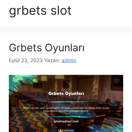
grbets slot
Grbets Oyunları
Eylül 23, 2023
Yazarı:
admin