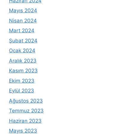
Haziran 2024
Mayıs 2024
Nisan 2024
Mart 2024
Şubat 2024
Ocak 2024
Aralık 2023
Kasım 2023
Ekim 2023
Eylül 2023
Ağustos 2023
Temmuz 2023
Haziran 2023
Mayıs 2023