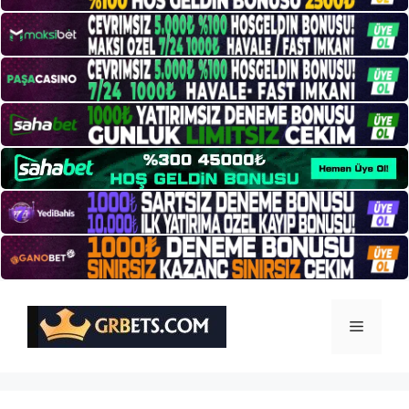
İçeriğe
atla
Menü