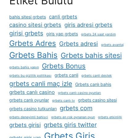
Etiket Bulutu
canli grbets
bahis sitesi grbets
casino sitesi grbets
giris adresi grbets
girisi grbets
giris yap grbets
grbets 24 saat yardım
Grbets Adres
Grbets adresi
grbets avantaj
Grbets Bahis
Grbets bahis sitesi
Grbets Bonus
grbets bahis yapın
grbets canli
grbets bu gizlilik politikası
grbets canli destek
grbets canli maç izle
Grbets canlı bahis
grbets canlı casino
grbets canlı casino oyunları
grbets canlı oyunlar
grbets casino sitesi
grbets canlı tv
grbets com
grbets casino tutkunları
grbets deneyimli bahisçi
grbets en çok oynanan oyun
grbets etkinliği
grbets giris twitter
grbets girisi
Grbets Giriş
grbets giris yap