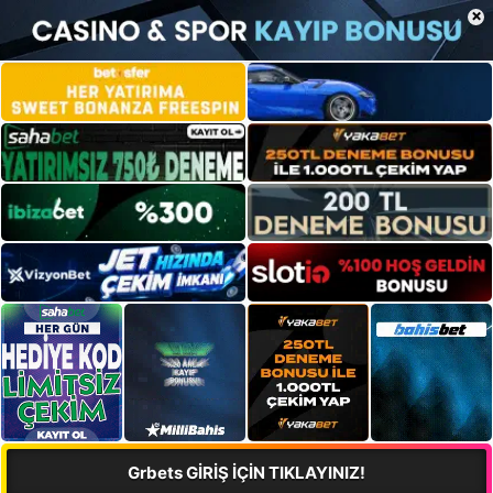
×
Grbets GİRİŞ İÇİN TIKLAYINIZ!