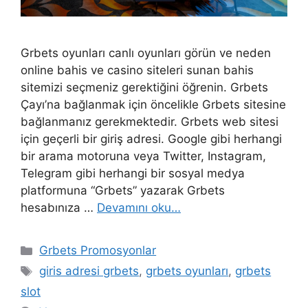
Grbets oyunları canlı oyunları görün ve neden
online bahis ve casino siteleri sunan bahis
sitemizi seçmeniz gerektiğini öğrenin. Grbets
Çayı’na bağlanmak için öncelikle Grbets sitesine
bağlanmanız gerekmektedir. Grbets web sitesi
için geçerli bir giriş adresi. Google gibi herhangi
bir arama motoruna veya Twitter, Instagram,
Telegram gibi herhangi bir sosyal medya
platformuna “Grbets” yazarak Grbets
hesabınıza …
Devamını oku…
Kategoriler
Grbets Promosyonlar
Etiketler
giris adresi grbets
,
grbets oyunları
,
grbets
slot