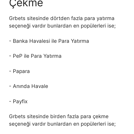
Çekme
Grbets sitesinde dörtden fazla para yatırma
seçeneği vardır bunlardan en popülerleri ise;
- Banka Havalesi ile Para Yatırma
- PeP ile Para Yatırma
- Papara
- Anında Havale
- Payfix
Grbets sitesinde birden fazla para çekme
seçeneği vardır bunlardan en popülerleri ise;