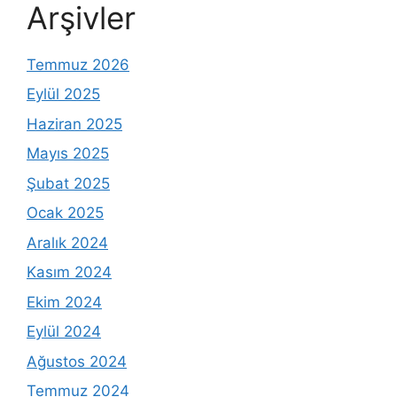
Arşivler
Temmuz 2026
Eylül 2025
Haziran 2025
Mayıs 2025
Şubat 2025
Ocak 2025
Aralık 2024
Kasım 2024
Ekim 2024
Eylül 2024
Ağustos 2024
Temmuz 2024