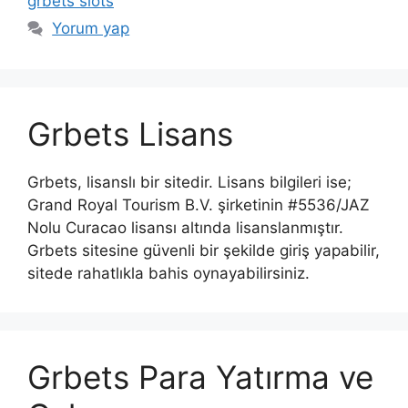
grbets slots
Yorum yap
Grbets Lisans
Grbets, lisanslı bir sitedir. Lisans bilgileri ise;
Grand Royal Tourism B.V. şirketinin #5536/JAZ
Nolu Curacao lisansı altında lisanslanmıştır.
Grbets sitesine güvenli bir şekilde giriş yapabilir,
sitede rahatlıkla bahis oynayabilirsiniz.
Grbets Para Yatırma ve