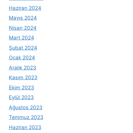
Haziran 2024
Mayıs 2024
Nisan 2024
Mart 2024
Şubat 2024
Ocak 2024
Aralık 2023
Kasım 2023
Ekim 2023
Eylül 2023
Ağustos 2023
Temmuz 2023
Haziran 2023