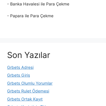
- Banka Havalesi ile Para Çekme
- Papara ile Para Çekme
Son Yazılar
Grbets Adresi
Grbets Giriş
Grbets Olumlu Yorumlar
Grbets Rulet Ödemesi
Grbets Ortak Kayıt