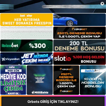
×
Grbets GİRİŞ İÇİN TIKLAYINIZ!