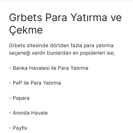
Grbets Para Yatırma ve
Çekme
Grbets sitesinde dörtden fazla para yatırma
seçeneği vardır bunlardan en popülerleri ise;
- Banka Havalesi ile Para Yatırma
- PeP ile Para Yatırma
- Papara
- Anında Havale
- Payfix