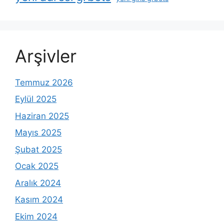
Arşivler
Temmuz 2026
Eylül 2025
Haziran 2025
Mayıs 2025
Şubat 2025
Ocak 2025
Aralık 2024
Kasım 2024
Ekim 2024