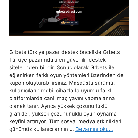
Grbets türkiye pazar destek öncelikle Grbets
Türkiye pazarındaki en güvenilir destek
sitelerinden biridir. Sonuç olarak Grbets ile
eğlenirken farklı oyun yöntemleri üzerinden de
kupon oluşturabilirsiniz. Masaüstü sürümü,
kullanıcıların mobil cihazlarla uyumlu farklı
platformlarda canlı maç yayını yapmalarına
olanak tanır. Ayrıca yüksek çözünürlüklü
grafikler, yüksek çözünürlüklü oyun oynama
keyfini artırıyor. Tüm sosyal medya etkinlikleri
günümüz kullanıcılarının …
Devamını oku…