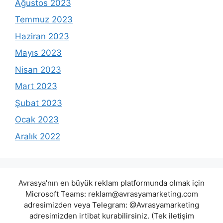
Ağustos 2023
Temmuz 2023
Haziran 2023
Mayıs 2023
Nisan 2023
Mart 2023
Şubat 2023
Ocak 2023
Aralık 2022
Avrasya'nın en büyük reklam platformunda olmak için
Microsoft Teams:
reklam@avrasyamarketing.com
adresimizden veya Telegram: @Avrasyamarketing
adresimizden irtibat kurabilirsiniz. (Tek iletişim