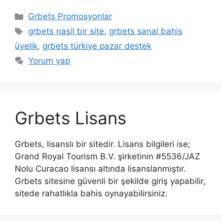
Kategoriler
Grbets Promosyonlar
Etiketler
grbets nasil bir site
,
grbets sanal bahis
üyelik
,
grbets türkiye pazar destek
Yorum yap
Grbets Lisans
Grbets, lisanslı bir sitedir. Lisans bilgileri ise;
Grand Royal Tourism B.V. şirketinin #5536/JAZ
Nolu Curacao lisansı altında lisanslanmıştır.
Grbets sitesine güvenli bir şekilde giriş yapabilir,
sitede rahatlıkla bahis oynayabilirsiniz.