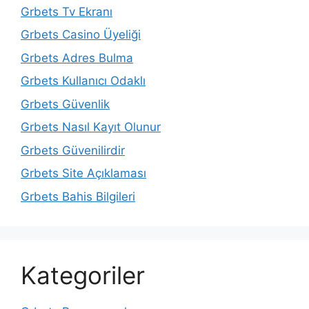
Grbets Tv Ekranı
Grbets Casino Üyeliği
Grbets Adres Bulma
Grbets Kullanıcı Odaklı
Grbets Güvenlik
Grbets Nasıl Kayıt Olunur
Grbets Güvenilirdir
Grbets Site Açıklaması
Grbets Bahis Bilgileri
Kategoriler